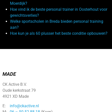
Moerdijk?
Hoe vind ik de beste personal trainer in Oosterhout voor
gewichtsverlies?
Welke sportscholen in Breda bieden personal training
aan?
Hoe kun je als 60 plusser het beste conditie opbouwen?
MADE
CK Active B.V.
Oude kerkstraat 79
4921 XD Made
E:
info@ckactive.nl
M:
06 – 50 52 88 18
(Koen)