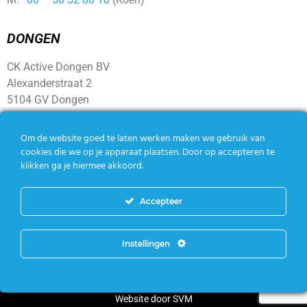
DONGEN
CK Active Dongen BV
Alexanderstraat 2
5104 GV Dongen
SOCIAL
Om de website goed te laten werken maken we gebruik van
cookies die we op je apparaat plaatsen. Door op accepteren te
klikken ga je hiermee akkoord.
Accepteer
Instellingen
Copyright CK Active – Alle rechten voorbehouden |
Algemene
voorwaarden
|
Privacy policy
Website door
SVM