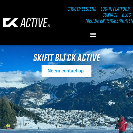
GROOTMEESTERS
LOG-IN PLATFORM
CONTACT
BLOG
NIEUWS EN PERSBERICHTEN
SKIFIT BIJ CK ACTIVE
Neem contact op