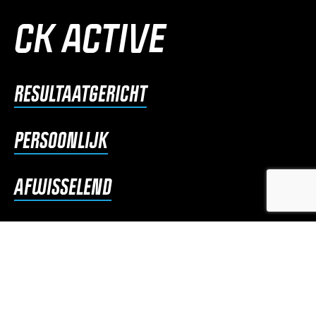
CK ACTIVE
RESULTAATGERICHT
PERSOONLIJK
AFWISSELEND
UITDAGEND
Bij CK Active begeleiden we jou met persoonlijke
aandacht, een op maat trainings- en voedingsplan,
enthousiasme en plezier. Want sporten is ook fun!