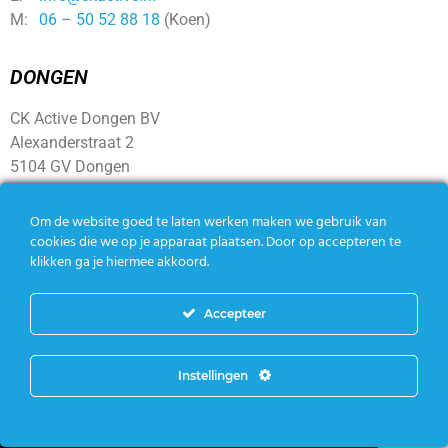
M:
06 – 50 52 88 18
(Koen)
DONGEN
CK Active Dongen BV
Alexanderstraat 2
5104 GV Dongen
Om de website goed te laten werken maken we gebruik van
SOCIAL
cookies die we op je apparaat plaatsen. Door op accepteren te
klikken ga je hiermee akkoord.
Accepteer
Instellingen
Copyright CK Active – Alle rechten voorbehouden |
Algemene
voorwaarden
|
Privacy policy