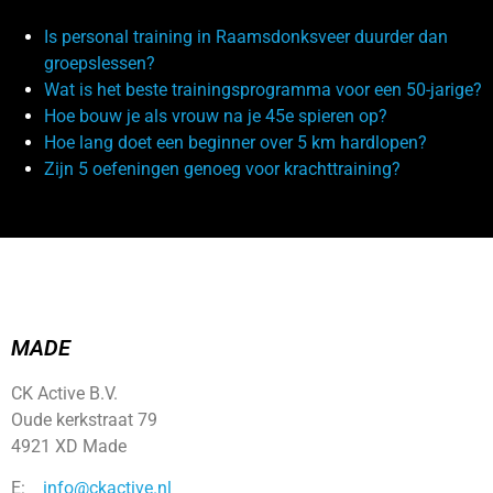
Is personal training in Raamsdonksveer duurder dan
groepslessen?
Wat is het beste trainingsprogramma voor een 50-jarige?
Hoe bouw je als vrouw na je 45e spieren op?
Hoe lang doet een beginner over 5 km hardlopen?
Zijn 5 oefeningen genoeg voor krachttraining?
MADE
CK Active B.V.
Oude kerkstraat 79
4921 XD Made
E:
info@ckactive.nl