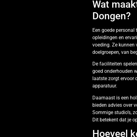
Wat maakt
Dongen?
Een goede personal t
opleidingen en ervar
voeding. Ze kunnen v
doelgroepen, van beg
De faciliteiten spele
goed onderhouden wor
laatste zorgt ervoor
apparatuur.
Daarnaast is een holi
bieden advies over vo
Sommige studio’s, zoa
Dit betekent dat je 
Hoeveel k