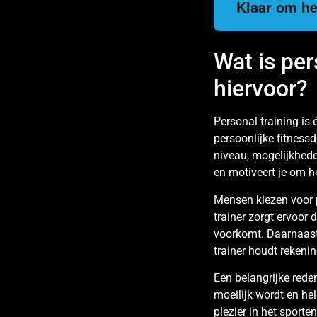
Klaar om het
Wat is pe
hiervoor?
Personal training is 
persoonlijke fitnessd
niveau, mogelijkhede
en motiveert je om he
Mensen kiezen voor p
trainer zorgt ervoor 
voorkomt. Daarnaast 
trainer houdt rekeni
Een belangrijke rede
moeilijk wordt en he
plezier in het sport