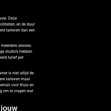
ssie. Deze
iliteiten, en de duur
gere tarieven dan een
n meerdere sessies.
ge studio’s hebben
erd tarief per
ner is niet altijd de
gere tarieven maar
hema’s voor thuis en
dig om te vragen wat
r jouw