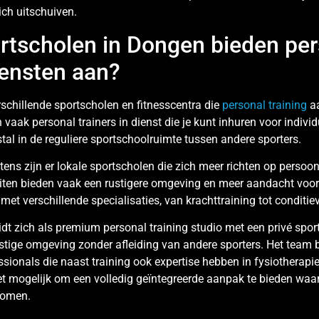
zich uitschuiven.
rtscholen in Dongen bieden per
iensten aan?
rschillende sportscholen en fitnesscentra die
personal training
aa
vaak personal trainers in dienst die je kunt inhuren voor indivi
tal in de reguliere sportschoolruimte tussen andere sporters.
ens zijn er lokale sportscholen die zich meer richten op persoonl
teiten bieden vaak een rustigere omgeving en meer aandacht voor 
s met verschillende specialisaties, van krachttraining tot conditie
dt zich als premium personal training studio met een privé spo
rustige omgeving zonder afleiding van andere sporters. Het team b
ssionals die naast training ook expertise hebben in fysiotherapie
 mogelijk om een volledig geïntegreerde aanpak te bieden waarbi
komen.