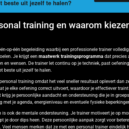
 beste uit jezelf te halen?
rsonal training en waarom kiez
één-op-één begeleiding waarbij een professionele trainer volledi
oelen. Je krijgt een
maatwerk trainingsprogramma
dat precies 
n en wensen. De trainer let continu op je techniek, past oefeni
t beste uit jezelf te halen.
ersonal training omdat het veel sneller resultaat oplevert dan ze
dat je elke oefening correct uitvoert, waardoor je effectiever train
krijg je persoonlijke aandacht en ondersteuning die je in groep
ng met je agenda, energieniveau en eventuele fysieke beperkinge
n is ook de mentale ondersteuning. Je trainer motiveert je op m
lpt je door dips heen. Deze persoonlijke aanpak zorgt voor beter
en. Veel mensen merken dat ze met een personal trainer eindelijk