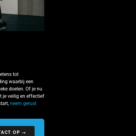
etens tot
ding waarbij een
eke doelen. Of je nu
 je veilig en effectief
tart,
neem gerust
TACT OP →