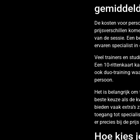
gemiddel
De kosten voor perso
prijsverschillen kome
van de sessie. Een b
ervaren specialist in
Veel trainers en stud
Een 10-rittenkaart k
ook duo-training waa
persoon.
Het is belangrijk om t
beste keuze als de kw
bieden vaak extra’s 
toegang tot specialis
er precies bij de prij
Hoe kies j