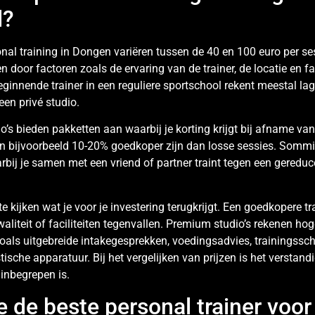
d?
nal training in Dongen variëren tussen de 40 en 100 euro per se
n door factoren zoals de ervaring van de trainer, de locatie en fac
eginnende trainer in een reguliere sportschool rekent meestal la
 een privé studio.
io’s bieden pakketten aan waarbij je korting krijgt bij afname va
an bijvoorbeeld 10-20% goedkoper zijn dan losse sessies. Sommi
rbij je samen met een vriend of partner traint tegen een gereduce
e kijken wat je voor je investering terugkrijgt. Een goedkopere trai
aliteit of faciliteiten tegenvallen. Premium studio’s rekenen ho
zoals uitgebreide intakegesprekken, voedingsadvies, trainingssc
tische apparatuur. Bij het vergelijken van prijzen is het verstan
s inbegrepen is.
e de beste personal trainer voo