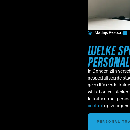
Mathijs Resoort
WELKE SP
PERSONAL
In Dongen zijn versc
gespecialiseerde stud
gecertificeerde trai
wilt afvallen, sterker
te trainen met persoo
contact
op voor perso
PERSONAL TRA