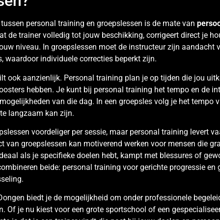
sen?
l tussen personal training en groepslessen is de mate van
persoo
at de trainer volledig tot jouw beschikking, corrigeert direct je h
uw niveau. In groepslessen moet de instructeur zijn aandacht v
 waardoor individuele correcties beperkt zijn.
hilt ook aanzienlijk. Personal training plan je op tijden die jou uit
osters hebben. Je kunt bij personal training het tempo en de int
ogelijkheden van die dag. In een groepsles volg je het tempo v
 te langzaam kan zijn.
slessen voordeliger per sessie, maar personal training levert vaa
ect van groepslessen kan motiverend werken voor mensen die gr
ideaal als je specifieke doelen hebt, kampt met blessures of gewo
s combineren beide: personal training voor gerichte progressie en
seling.
 Dongen biedt je de mogelijkheid om onder professionele begelei
. Of je nu kiest voor een grote sportschool of een gespecialisee