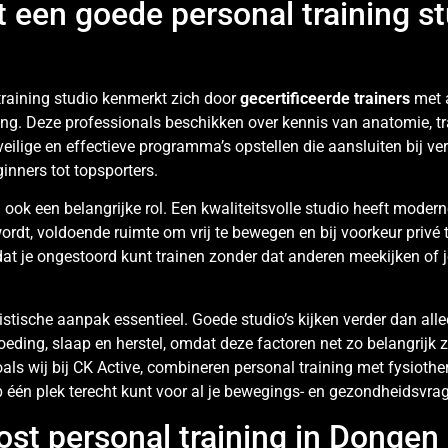
 een goede personal training st
raining studio kenmerkt zich door
gecertificeerde trainers
met 
ing. Deze professionals beschikken over kennis van anatomie, tr
eilige en effectieve programma’s opstellen die aansluiten bij ve
inners tot topsporters.
n ook een belangrijke rol. Een kwaliteitsvolle studio heeft moder
dt, voldoende ruimte om vrij te bewegen en bij voorkeur privé t
 dat je ongestoord kunt trainen zonder dat anderen meekijken of
stische aanpak essentieel. Goede studio’s kijken verder dan alle
eding, slaap en herstel, omdat deze factoren net zo belangrijk zi
ls wij bij CK Active, combineren personal training met fysiother
op één plek terecht kunt voor al je bewegings- en gezondheidsvra
ost personal training in Dongen