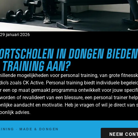
29 januari 2026
ORTSCHOLEN IN DONGEN BIEDEN
 TRAINING AAN?
hillende mogelijkheden voor personal training, van grote fitnessk
io’s zoals CK Active. Personal training biedt individuele begelei
ner een op maat gemaakt programma ontwikkelt voor jouw specifi
 worden of revalideert van een blessure, een personal trainer helpt
nlijke aandacht en motivatie. Heb je vragen of wil je direct van s
onlijk advies.
INING · MADE & DONGEN
NEEM CON