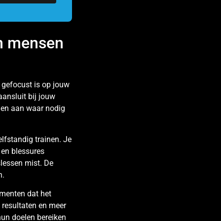
en mensen
g gefocust is op jouw
aansluit bij jouw
ngen aan waar nodig
lfstandig trainen. Je
t en blessures
slessen mist. De
n.
omenten dat het
e resultaten en meer
 hun doelen bereiken