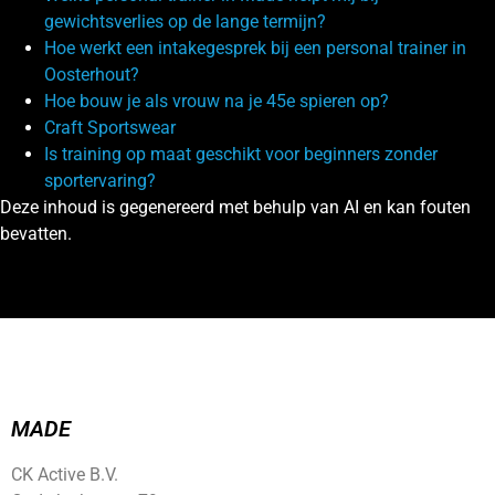
gewichtsverlies op de lange termijn?
Hoe werkt een intakegesprek bij een personal trainer in
Oosterhout?
Hoe bouw je als vrouw na je 45e spieren op?
Craft Sportswear
Is training op maat geschikt voor beginners zonder
sportervaring?
Deze inhoud is gegenereerd met behulp van AI en kan fouten
bevatten.
MADE
CK Active B.V.