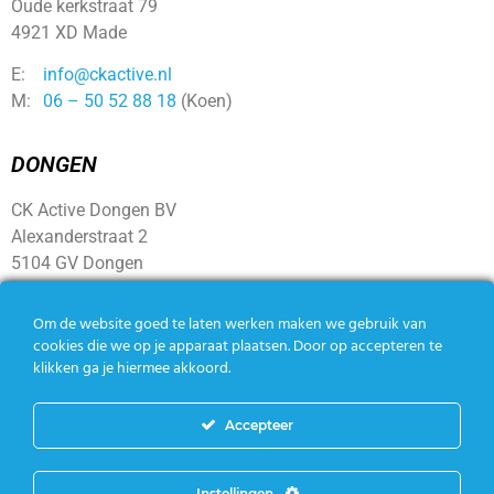
Oude kerkstraat 79
4921 XD Made
E:
info@ckactive.nl
M:
06 – 50 52 88 18
(Koen)
DONGEN
CK Active Dongen BV
Alexanderstraat 2
5104 GV Dongen
Om de website goed te laten werken maken we gebruik van
SOCIAL
cookies die we op je apparaat plaatsen. Door op accepteren te
klikken ga je hiermee akkoord.
Accepteer
Instellingen