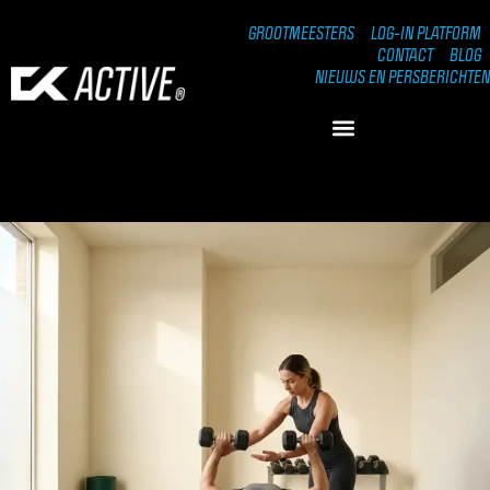
GROOTMEESTERS
LOG-IN PLATFORM
CONTACT
BLOG
NIEUWS EN PERSBERICHTEN