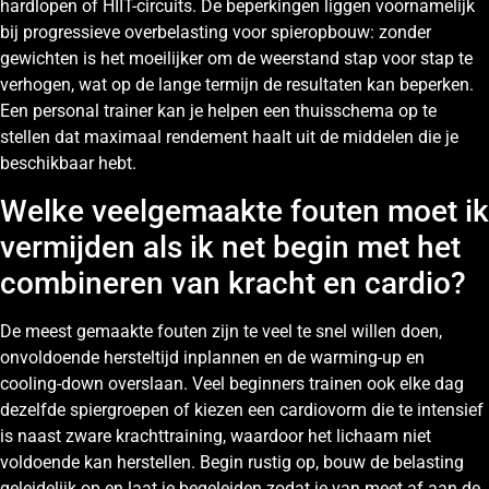
hardlopen of HIIT-circuits. De beperkingen liggen voornamelijk
bij progressieve overbelasting voor spieropbouw: zonder
gewichten is het moeilijker om de weerstand stap voor stap te
verhogen, wat op de lange termijn de resultaten kan beperken.
Een personal trainer kan je helpen een thuisschema op te
stellen dat maximaal rendement haalt uit de middelen die je
beschikbaar hebt.
Welke veelgemaakte fouten moet ik
vermijden als ik net begin met het
combineren van kracht en cardio?
De meest gemaakte fouten zijn te veel te snel willen doen,
onvoldoende hersteltijd inplannen en de warming-up en
cooling-down overslaan. Veel beginners trainen ook elke dag
dezelfde spiergroepen of kiezen een cardiovorm die te intensief
is naast zware krachttraining, waardoor het lichaam niet
voldoende kan herstellen. Begin rustig op, bouw de belasting
geleidelijk op en laat je begeleiden zodat je van meet af aan de