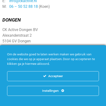
E:
info@ckactive.nl
M:
06 – 50 52 88 18
(Koen)
DONGEN
CK Active Dongen BV
Alexanderstraat 2
5104 GV Dongen
SOCIAL
Om de website goed te laten werken maken we gebruik van
cookies die we op je apparaat plaatsen. Door op accepteren te
klikken ga je hiermee akkoord.
Accepteer
Instellingen
Copyright CK Active – Alle rechten voorbehouden |
Algemene
voorwaarden
|
Privacy policy