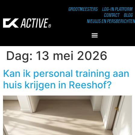
GROOTMEESTERS
LOG-IN PLATFORM
CONTACT
BLOG
NIEUWS EN PERSBERICHTEN
Dag:
13 mei 2026
Kan ik personal training aan
huis krijgen in Reeshof?