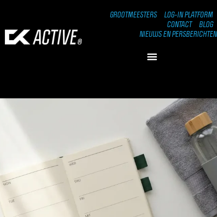
GROOTMEESTERS
LOG-IN PLATFORM
CONTACT
BLOG
NIEUWS EN PERSBERICHTEN