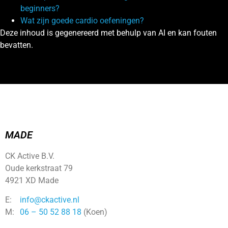
beginners?
Wat zijn goede cardio oefeningen?
Deze inhoud is gegenereerd met behulp van AI en kan fouten
bevatten.
MADE
CK Active B.V.
Oude kerkstraat 79
4921 XD Made
E:
info@ckactive.nl
M:
06 – 50 52 88 18
(Koen)