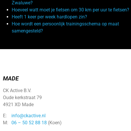
Zwaluwe?
Hoeveel watt moet je fietsen om 30 km per uur te fietsen?
Heeft 1 keer per week hardlopen zin?
Hoe wordt een persoonlijk trainingsschema op maat
samengesteld?
MADE
CK Active B.V.
Oude kerkstraat 79
4921 XD Made
E:
info@ckactive.nl
M:
06 – 50 52 88 18
(Koen)