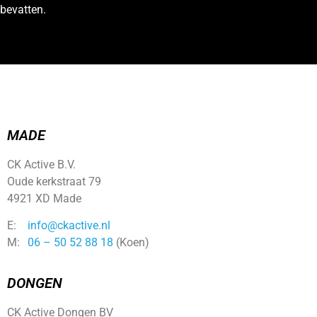
bevatten.
MADE
CK Active B.V.
Oude kerkstraat 79
4921 XD Made
E:
info@ckactive.nl
M:
06 – 50 52 88 18
(Koen)
DONGEN
CK Active Dongen BV