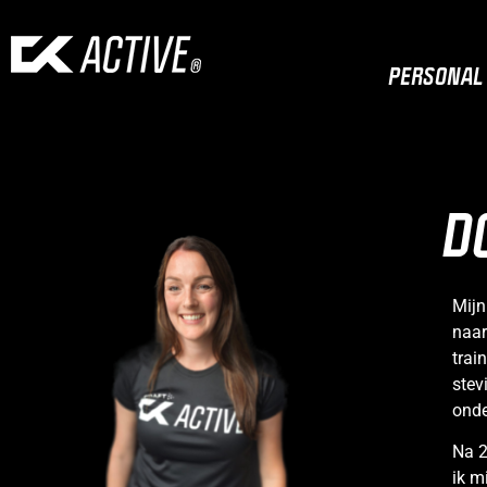
PERSONAL 
D
Mijn
naar
trai
stev
ond
Na 2
ik m