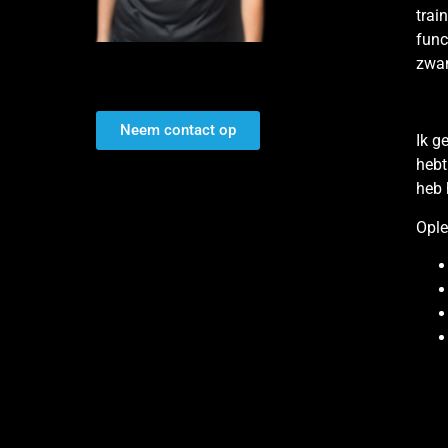
trai
func
zwan
Neem contact op
Ik g
hebt
heb 
Ople