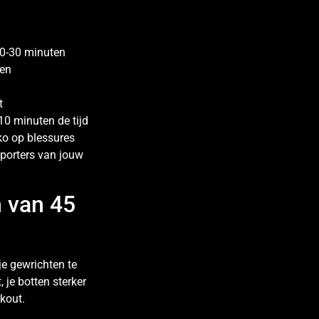
 20-30 minuten
ten
t
0 minuten de tijd
ko op blessures
sporters van jouw
n van 45
je gewrichten te
 je botten sterker
kout.