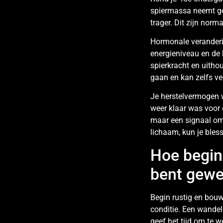
spiermassa neemt gel
trager. Dit zijn norm
Hormonale veranderin
energieniveau en de 
spierkracht en uith
gaan en kan zelfs v
Je herstelvermogen w
weer klaar was voor d
maar een signaal om 
lichaam, kun je bles
Hoe begin 
bent gewe
Begin rustig en bouw 
conditie. Een wandel
geef het tijd om te 