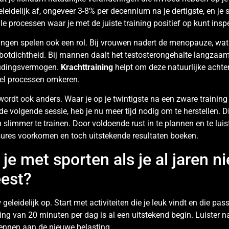
eidelijk af, ongeveer 3-8% per decennium na je dertigste, en je 
ale processen waar je met de juiste training positief op kunt insp
gen spelen ook een rol. Bij vrouwen nadert de menopauze, wat 
botdichtheid. Bij mannen daalt het testosterongehalte langzaam,
oudingsvermogen.
Krachttraining
helpt om deze natuurlijke achte
eel processen omkeren.
ordt ook anders. Waar je op je twintigste na een zware trainin
e volgende sessie, heb je nu meer tijd nodig om te herstellen. D
slimmer te trainen. Door voldoende rust in te plannen en te luis
sures voorkomen en toch uitstekende resultaten boeken.
je met sporten als je al jaren ni
est?
geleidelijk op. Start met activiteiten die je leuk vindt en die pass
ing van 20 minuten per dag is al een uitstekend begin. Luister n
wennen aan de nieuwe belasting.