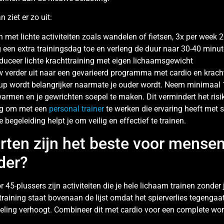
ziet er zo uit:
 met lichte activiteiten zoals wandelen of fietsen, 3x per week
 een extra trainingsdag toe en verleng de duur naar 30-40 minu
oduceer lichte krachttraining met eigen lichaamsgewicht
 verder uit naar een gevarieerd programma met cardio en krach
p wordt belangrijker naarmate je ouder wordt. Neem minimaal 1
warmen en je gewrichten soepel te maken. Dit vermindert het risi
eg om met een
personal trainer
te werken die ervaring heeft met 
e begeleiding helpt je om veilig en effectief te trainen.
rten zijn het beste voor mense
der?
 45-plussers zijn activiteiten die je hele lichaam trainen zonder 
raining staat bovenaan de lijst omdat het spierverlies tegengaat,
eling verhoogt. Combineer dit met cardio voor een complete wor