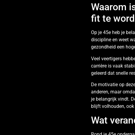
Waarom is
fit te wor
Op je 45e heb je bela
discipline en weet wa
gezondheid een hogere
Veel veertigers hebb
carrière is vaak stab
geleerd dat snelle re
De motivatie op deze
anderen, maar omdat 
je belangrijk vindt. 
blijft volhouden, ook
Wat verand
Rond je 45e ondergaa