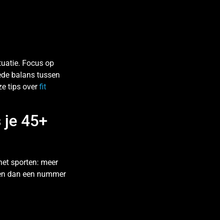
ituatie. Focus op
oede balans tussen
ze tips over
fit
 je 45+
 het sporten: meer
oren dan een nummer