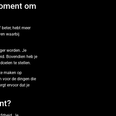
 moment om
f beter, hebt meer
even waarbij
ger worden. Je
eid. Bovendien heb je
doelen te stellen.
 te maken op
n voor de dingen die
orgt ervoor dat je
ent?
fitheid. Je