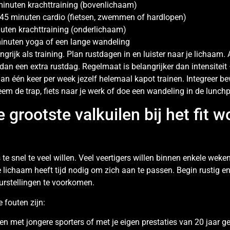
inuten krachttraining (bovenlichaam)
5 minuten cardio (fietsen, zwemmen of hardlopen)
nuten krachttraining (onderlichaam)
inuten yoga of een lange wandeling
angrijk als training. Plan rustdagen in en luister naar je lichaam.
dan een extra rustdag. Regelmaat is belangrijker dan intensiteit 
an één keer per week jezelf helemaal kapot trainen. Integreer be
neem de trap, fiets naar je werk of doe een wandeling in de lunch
e grootste valkuilen bij het fit 
s te snel te veel willen. Veel veertigers willen binnen enkele wek
 lichaam heeft tijd nodig om zich aan te passen. Begin rustig en
urstellingen te voorkomen.
 fouten zijn:
ken met jongere sporters of met je eigen prestaties van 20 jaar g