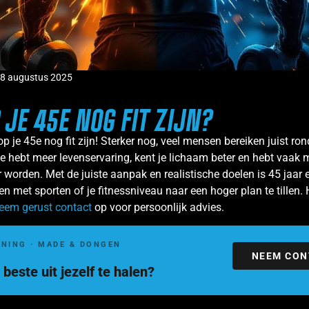
8 augustus 2025
 JE 45E NOG FIT ZIJN?
op je 45e nog fit zijn! Sterker nog, veel mensen bereiken juist ron
Je hebt meer levenservaring, kent je lichaam beter en hebt vaak me
r worden. Met de juiste aanpak en realistische doelen is 45 jaar 
en met sporten of je fitnessniveau naar een hoger plan te tillen.
eem gerust contact
op voor persoonlijk advies.
INING · MADE & DONGEN
NEEM CON
beste uit jezelf te halen?