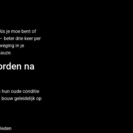
 Als je moe bent of
– beter drie keer per
weging in je
pauze.
worden na
en hun oude conditie
 bouw geleidelijk op
eleden