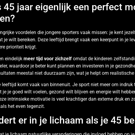
 45 jaar eigenlijk een perfect
den?
ngrijke voordelen die jongere sporters vaak missen: je kent jezel
t je wilt bereiken. Deze leeftijd brengt vaak een keerpunt in je l
 prioriteit krijgt.
en eindelijk
meer tijd voor zichzelf
omdat de kinderen zelfstandi
ieler, waardoor je beter kunt plannen en investeren in je gezondh
sultaten meestal niet duurzaam zijn, wat je helpt om realistische 
 leeftijd komt vaak van binnenuit. Je sport niet meer om indruk
je je goed wilt voelen, gezond wilt blijven en energie wilt hebbe
Deze intrinsieke motivatie is veel krachtiger dan externe druk en z
 als het even tegenzit.
ert er in je lichaam als je 45 b
t je lichaam natuurlijke veranderingen die invloed hebben op je 