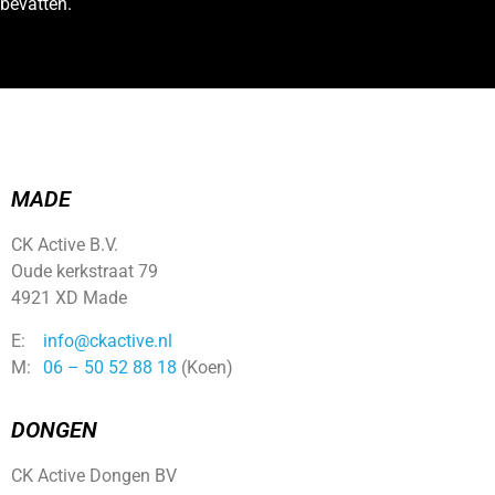
bevatten.
MADE
CK Active B.V.
Oude kerkstraat 79
4921 XD Made
E:
info@ckactive.nl
M:
06 – 50 52 88 18
(Koen)
DONGEN
CK Active Dongen BV