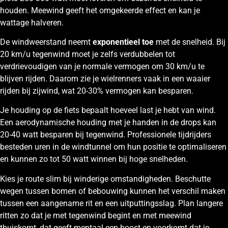
houden. Meewind geeft het omgekeerde effect en kan je
wattage halveren.
De windweerstand neemt
exponentieel toe
met de snelheid. Bij
20 km/u tegenwind moet je zelfs verdubbelen tot
verdrievoudigen van je normale vermogen om 30 km/u te
blijven rijden. Daarom zie je wielrenners vaak in een waaier
rijden bij zijwind, wat 20-30% vermogen kan besparen.
Je houding op de fiets bepaalt hoeveel last je hebt van wind.
Een aerodynamische houding met je handen in de drops kan
20-40 watt besparen bij tegenwind. Professionele tijdrijders
besteden uren in de windtunnel om hun positie te optimaliseren
en kunnen zo tot 50 watt winnen bij hoge snelheden.
Kies je route slim bij winderige omstandigheden. Beschutte
wegen tussen bomen of bebouwing kunnen het verschil maken
tussen een aangename rit en een uitputtingsslag. Plan langere
ritten zo dat je met tegenwind begint en met meewind
thuiskomt, dat geeft mentaal een boost en voorkomt dat je