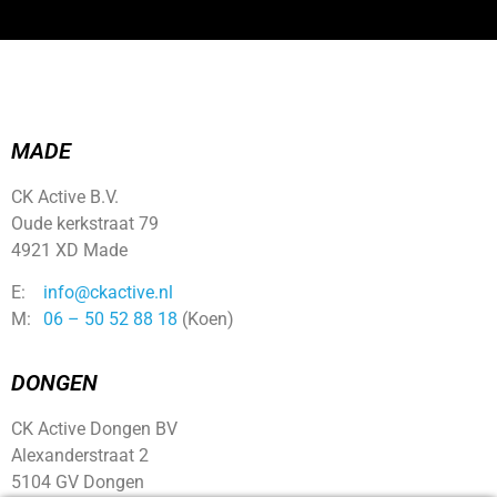
MADE
CK Active B.V.
Oude kerkstraat 79
4921 XD Made
E:
info@ckactive.nl
M:
06 – 50 52 88 18
(Koen)
DONGEN
CK Active Dongen BV
Alexanderstraat 2
5104 GV Dongen