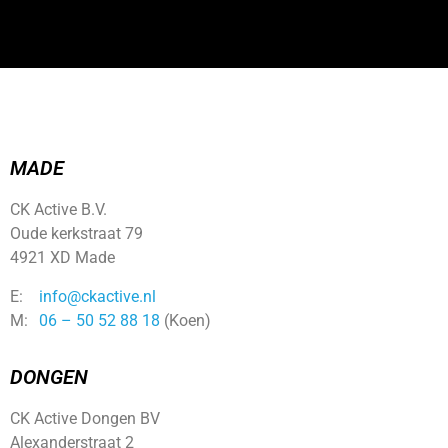
MADE
CK Active B.V.
Oude kerkstraat 79
4921 XD Made
E:
info@ckactive.nl
M:
06 – 50 52 88 18
(Koen)
DONGEN
CK Active Dongen BV
Alexanderstraat 2