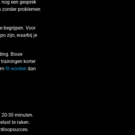
en nog een gesprek
en zonder problemen
e begrijpen. Voor
 zijn, waarbij je
iding. Bouw
 trainingen korter
aam
fit worden
dan
n 20-30 minuten.
last te raken.
ardloopsucces.