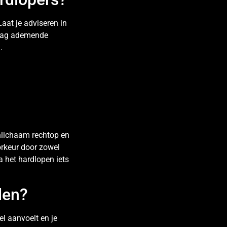
aat je adviseren in
raag ademende
.
enlichaam rechtop en
orkeur door zowel
a het hardlopen iets
den?
l aanvoelt en je