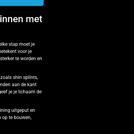
ginnen met
elke stap moet je
etekent voor je
sterker te worden en
zoals shin splints,
anden aan de kant
eef je je lichaam de
aining uitgeput en
am op te bouwen,