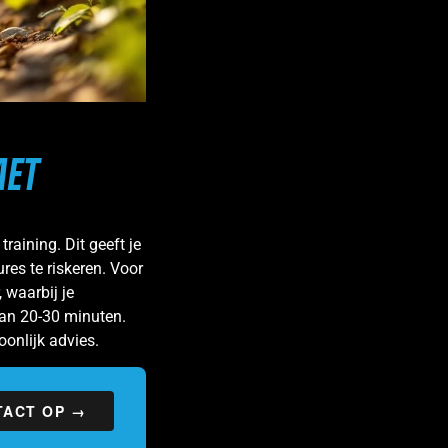
MET
training. Dit geeft je
es te riskeren. Voor
 waarbij je
van 20-30 minuten.
onlijk advies.
TACT OP →