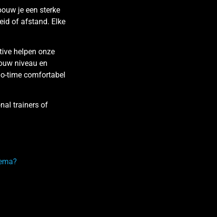
bouw je een sterke
eid of afstand. Elke
ctive helpen onze
jouw niveau en
no-time comfortabel
al trainers of
hema?