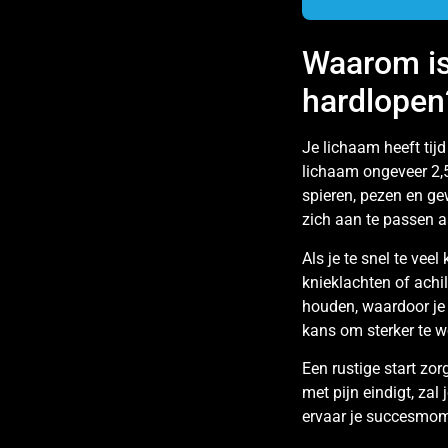
Waarom is
hardlopen
Je lichaam heeft tij
lichaam ongeveer 2,5
spieren, pezen en g
zich aan te passen 
Als je te snel te vee
knieklachten of ach
houden, waardoor je j
kans om sterker te 
Een rustige start zor
met pijn eindigt, za
ervaar je succesmome