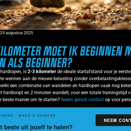
25 augustus 2025
KILOMETER MOET IK BEGINNEN 
N ALS BEGINNER?
 hardlopen, is
2-3 kilometer
de ideale startafstand voor je eerste 
e wennen aan de nieuwe belasting zonder overbelastingsblessur
erkt een combinatie van wandelen en hardlopen vaak nog beter,
t hardloopt en 2 minuten wandelt, voor een totale trainingstijd 
e beste manier om te starten?
Neem gerust contact
op voor perso
INING · MADE & DONGEN
NEEM CON
 beste uit jezelf te halen?