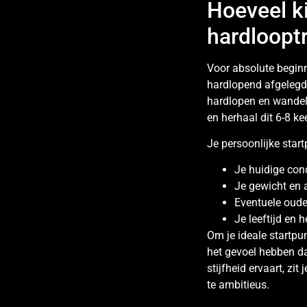
Hoeveel ki
hardloopt
Voor absolute beginne
hardlopend afgelegd t
hardlopen en wandel
en herhaal dit 6-8 kee
Je persoonlijke start
Je huidige con
Je gewicht en
Eventuele oude
Je leeftijd en h
Om je ideale startpun
het gevoel hebben da
stijfheid ervaart, zit
te ambitieus.