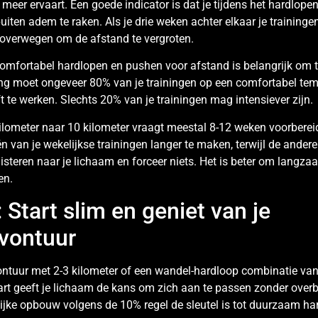
 meer ervaart. Een goede indicator is dat je tijdens het hardlop
uiten adem te raken. Als je drie weken achter elkaar je training
e overwegen om de afstand te vergroten.
comfortabel hardlopen en pushen voor afstand is belangrijk om t
g moet ongeveer 80% van je trainingen op een comfortabel tempo
ft te werken. Slechts 20% van je trainingen mag intensiever zijn.
ilometer naar 10 kilometer vraagt meestal 8-12 weken voorbere
én van je wekelijkse trainingen langer te maken, terwijl de andere
 luisteren naar je lichaam en forceer niets. Het is beter om langz
en.
 Start slim en geniet van je
vontuur
ontuur met 2-3 kilometer of een wandel-hardloop combinatie va
art geeft je lichaam de kans om zich aan te passen zonder overbe
ijke opbouw volgens de 10% regel de sleutel is tot duurzaam h