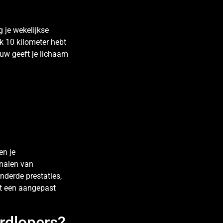
?
g je wekelijkse
k 10 kilometer hebt
uw geeft je lichaam
en je
gnalen van
nderde prestaties,
et een aangepast
ardlopers?