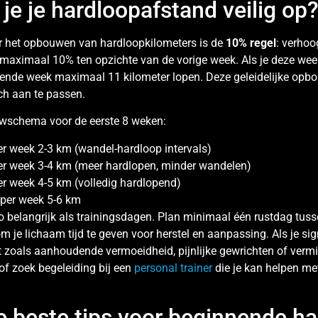
e je hardloopafstand veilig op
r het opbouwen van hardloopkilometers is de
10% regel
: verhoo
maximaal 10% ten opzichte van de vorige week. Als je deze wee
gende week maximaal 11 kilometer lopen. Deze geleidelijke opbo
ch aan te passen.
wschema voor de eerste 8 weken:
er week 2-3 km (wandel-hardloop intervals)
er week 3-4 km (meer hardlopen, minder wandelen)
er week 4-5 km (volledig hardlopend)
 per week 5-6 km
o belangrijk als trainingsdagen. Plan minimaal één rustdag tuss
m je lichaam tijd te geven voor herstel en aanpassing. Als je si
t zoals aanhoudende vermoeidheid, pijnlijke gewrichten of vermi
of zoek begeleiding bij een
personal trainer
die je kan helpen m
e beste tips voor beginnende h