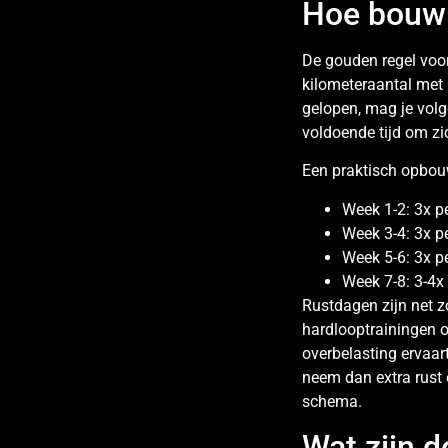
Hoe bouw j
De gouden regel voo
kilometeraantal met 
gelopen, mag je vol
voldoende tijd om zi
Een praktisch opbou
Week 1-2: 3x p
Week 3-4: 3x p
Week 5-6: 3x p
Week 7-8: 3-4x
Rustdagen zijn net z
hardlooptrainingen o
overbelasting ervaar
neem dan extra rust 
schema.
Wat zijn d