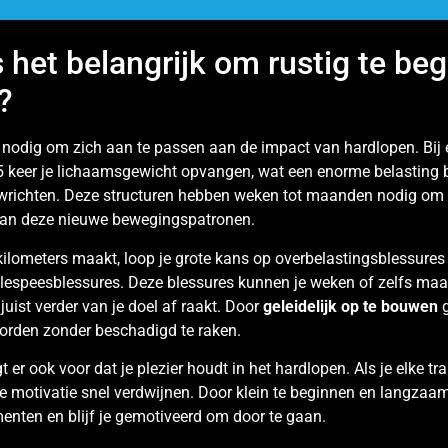
 het belangrijk om rustig te be
?
d nodig om zich aan te passen aan de impact van hardlopen. Bij 
 keer je lichaamsgewicht opvangen, wat een enorme belasting b
ewrichten. Deze structuren hebben weken tot maanden nodig om 
aan deze nieuwe bewegingspatronen.
l kilometers maakt, loop je grote kans op overbelastingsblessures 
illespeesblessures. Deze blessures kunnen je weken of zelfs ma
uist verder van je doel af raakt. Door
geleidelijk op te bouwen
g
worden zonder beschadigd te raken.
gt er ook voor dat je plezier houdt in het hardlopen. Als je elke tr
l je motivatie snel verdwijnen. Door klein te beginnen en langza
nten en blijf je gemotiveerd om door te gaan.