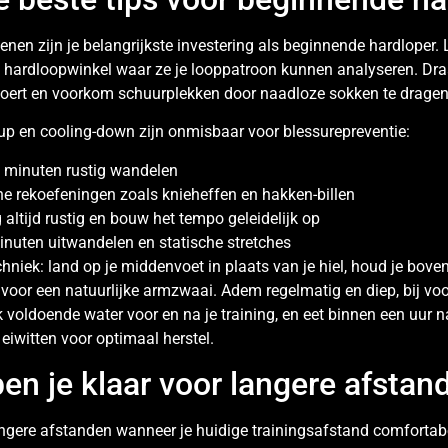
en zijn je belangrijkste investering als beginnende hardloper. L
e hardloopwinkel waar ze je looppatroon kunnen analyseren. D
fvoert en voorkom schuurplekken door naadloze sokken te dragen
p en cooling-down zijn onmisbaar voor blessurepreventie:
 minuten rustig wandelen
 rekoefeningen zoals knieheffen en hakken-billen
ng altijd rustig en bouw het tempo geleidelijk op
inuten uitwandelen en statische stretches
chniek: land op je middenvoet in plaats van je hiel, houd je bov
voor een natuurlijke armzwaai. Adem regelmatig en diep, bij vo
 voldoende water voor en na je training, en eet binnen een uur n
eiwitten voor optimaal herstel.
en je klaar voor langere afstan
angere afstanden wanneer je huidige trainingsafstand comfortabe