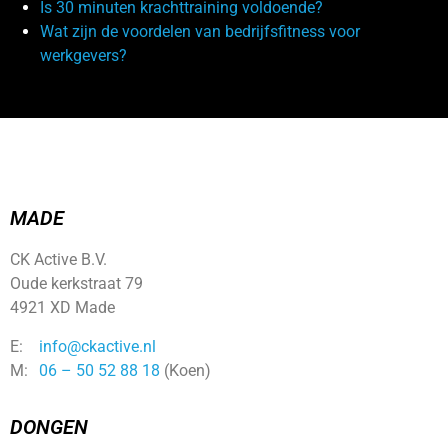
Is 30 minuten krachttraining voldoende?
Wat zijn de voordelen van bedrijfsfitness voor
werkgevers?
MADE
CK Active B.V.
Oude kerkstraat 79
4921 XD Made
E:
info@ckactive.nl
M:
06 – 50 52 88 18
(Koen)
DONGEN